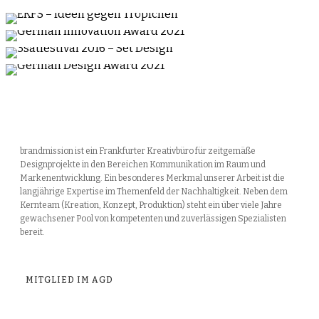
3satfestival 2016 – Set Design
EVENT
STUDIO PRODUCTION
German Design Award 2021
EVENT
STUDIO PRODUCTION
EVENT
STUDIO PRODUCTION
EXHIBITION
STUDIO PRODUCTION
brandmission ist ein Frankfurter Kreativbüro für zeitgemäße
Designprojekte in den Bereichen Kommunikation im Raum und
Markenentwicklung. Ein besonderes Merkmal unserer Arbeit ist die
langjährige Expertise im Themenfeld der Nachhaltigkeit. Neben dem
Kernteam (Kreation, Konzept, Produktion) steht ein über viele Jahre
gewachsener Pool von kompetenten und zuverlässigen Spezialisten
bereit.
MITGLIED IM AGD