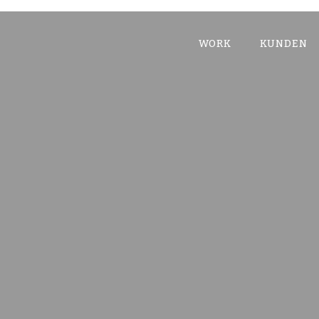
WORK
KUNDEN