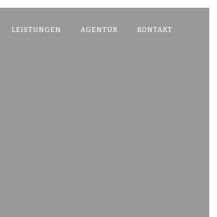
LEISTUNGEN
AGENTUR
KONTAKT