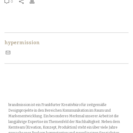
0
hypermission
brandmission ist ein Frankfurter Kreativbüro für zeitgemäße
Designprojekte in den Bereichen Kommunikation im Raum und
Markenentwicklung. Ein besonderes Merkmal unserer Arbeit ist die
langjährige Expertise im Themenfeld der Nachhaltigkeit. Neben dem
Kernteam (Kreation, Konzept, Produktion) steht ein über viele Jahre
gewachsener Pool von kompetenten und zuverlässigen Spezialisten